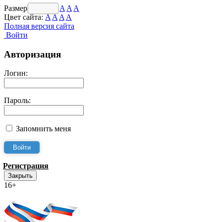
Размер шрифта:
A
A
A
Цвет сайта:
A
A
A
A
Полная версия сайта
Войти
Авторизация
Логин:
Пароль:
Запомнить меня
Регистрация
Закрыть
16+
Интернет-Приёмная