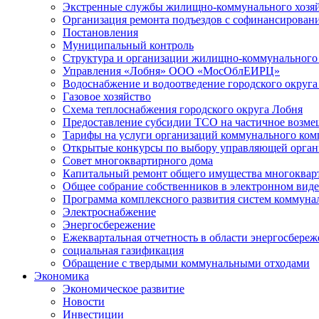
Экстренные службы жилищно-коммунального хозяй
Организация ремонта подъездов с софинансировани
Постановления
Муниципальный контроль
Структура и организации жилищно-коммунального 
Управления «Лобня» ООО «МосОблЕИРЦ»
Водоснабжение и водоотведение городского округа
Газовое хозяйство
Схема теплоснабжения городского округа Лобня
Предоставление субсидии ТСО на частичное возмещ
Тарифы на услуги организаций коммунального ком
Открытые конкурсы по выбору управляющей орган
Совет многоквартирного дома
Капитальный ремонт общего имущества многоквар
Общее собрание собственников в электронном виде
Программа комплексного развития систем коммуна
Электроснабжение
Энергосбережение
Ежеквартальная отчетность в области энергосбере
социальная газификация
Обращение с твердыми коммунальными отходами
Экономика
Экономическое развитие
Новости
Инвестиции