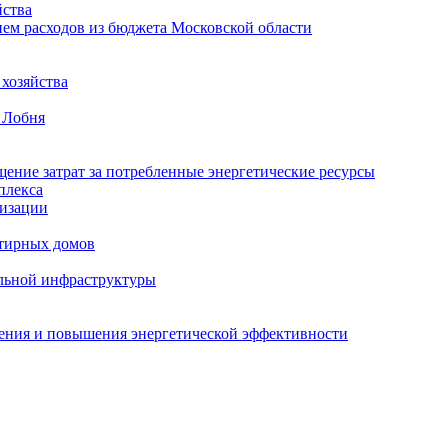
ства
ем расходов из бюджета Московской области
хозяйства
 Лобня
ение затрат за потребленные энергетические ресурсы
плекса
изации
тирных домов
льной инфраструктуры
жения и повышения энергетической эффективности