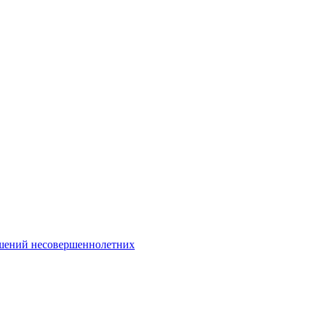
Интернет-Приёмная
шений несовершеннолетних