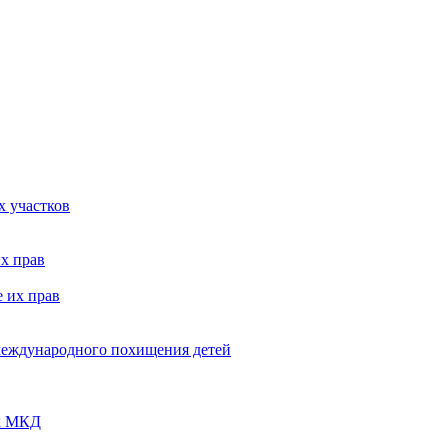
х участков
х прав
 их прав
 международного похищения детей
ых МКД