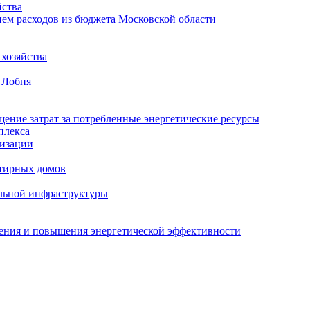
ства
ем расходов из бюджета Московской области
хозяйства
 Лобня
ение затрат за потребленные энергетические ресурсы
плекса
изации
тирных домов
льной инфраструктуры
жения и повышения энергетической эффективности