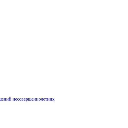
Интернет-Приёмная
шений несовершеннолетних