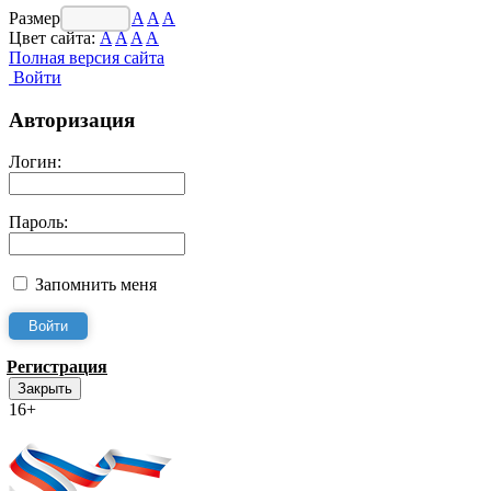
Размер шрифта:
A
A
A
Цвет сайта:
A
A
A
A
Полная версия сайта
Войти
Авторизация
Логин:
Пароль:
Запомнить меня
Регистрация
Закрыть
16+
Интернет-Приёмная