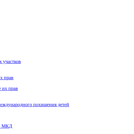
х участков
х прав
 их прав
 международного похищения детей
ых МКД