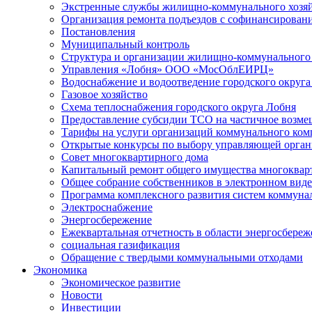
Экстренные службы жилищно-коммунального хозяй
Организация ремонта подъездов с софинансировани
Постановления
Муниципальный контроль
Структура и организации жилищно-коммунального 
Управления «Лобня» ООО «МосОблЕИРЦ»
Водоснабжение и водоотведение городского округа
Газовое хозяйство
Схема теплоснабжения городского округа Лобня
Предоставление субсидии ТСО на частичное возмещ
Тарифы на услуги организаций коммунального ком
Открытые конкурсы по выбору управляющей орган
Совет многоквартирного дома
Капитальный ремонт общего имущества многоквар
Общее собрание собственников в электронном виде
Программа комплексного развития систем коммуна
Электроснабжение
Энергосбережение
Ежеквартальная отчетность в области энергосбере
социальная газификация
Обращение с твердыми коммунальными отходами
Экономика
Экономическое развитие
Новости
Инвестиции