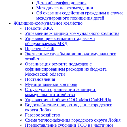
Детский телефон доверия
Методические рекомендации
Об оказании содействия гражданам в случае
международного похищения детей
Жилищно-коммунальное хозяйство
Новости ЖКХ
Управление жилищно-коммунального хозяйства
Управляющие компании с адресами
обслуживаемых МКД
Перечень ТСЖ
Экстренные службы жилищно-коммунального
хозяйства
Организация ремонта подъездов с
софинансированием расходов из бюджета
Московской области
Постановления
Муниципальный контроль
Структура и организации жилищно-
коммунального хозяйства
Управления «Лобня» ООО «МосОблЕИРЦ»
Водоснабжение и водоотведение городского
округа Лобня
Газовое хозяйство
Схема теплоснабжения городского округа Лобня
Предоставление субсидии ТСО на частичное