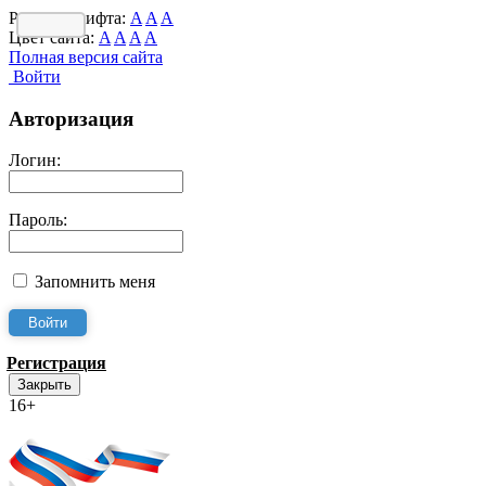
Размер шрифта:
A
A
A
Цвет сайта:
A
A
A
A
Полная версия сайта
Войти
Авторизация
Логин:
Пароль:
Запомнить меня
Регистрация
Закрыть
16+
Интернет-Приёмная