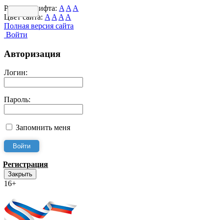
Размер шрифта:
A
A
A
Цвет сайта:
A
A
A
A
Полная версия сайта
Войти
Авторизация
Логин:
Пароль:
Запомнить меня
Регистрация
Закрыть
16+
Интернет-Приёмная