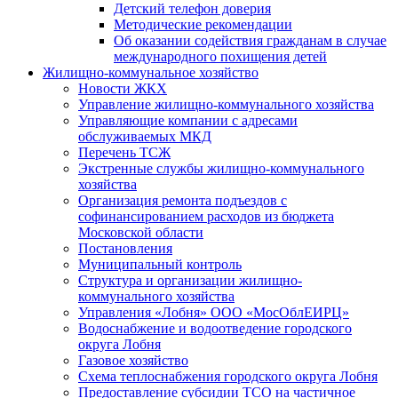
Детский телефон доверия
Методические рекомендации
Об оказании содействия гражданам в случае
международного похищения детей
Жилищно-коммунальное хозяйство
Новости ЖКХ
Управление жилищно-коммунального хозяйства
Управляющие компании с адресами
обслуживаемых МКД
Перечень ТСЖ
Экстренные службы жилищно-коммунального
хозяйства
Организация ремонта подъездов с
софинансированием расходов из бюджета
Московской области
Постановления
Муниципальный контроль
Структура и организации жилищно-
коммунального хозяйства
Управления «Лобня» ООО «МосОблЕИРЦ»
Водоснабжение и водоотведение городского
округа Лобня
Газовое хозяйство
Схема теплоснабжения городского округа Лобня
Предоставление субсидии ТСО на частичное