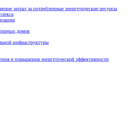
ение затрат за потребленные энергетические ресурсы
плекса
изации
тирных домов
льной инфраструктуры
жения и повышения энергетической эффективности