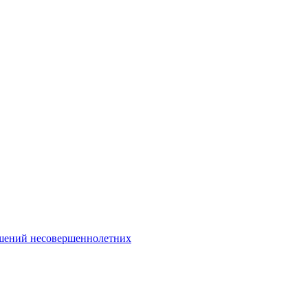
Интернет-Приёмная
шений несовершеннолетних