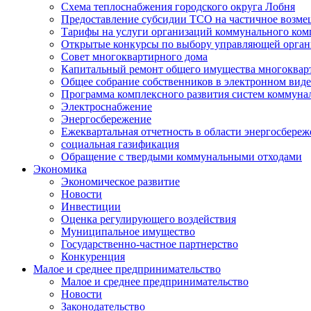
Схема теплоснабжения городского округа Лобня
Предоставление субсидии ТСО на частичное возмещ
Тарифы на услуги организаций коммунального ком
Открытые конкурсы по выбору управляющей орган
Совет многоквартирного дома
Капитальный ремонт общего имущества многоквар
Общее собрание собственников в электронном виде
Программа комплексного развития систем коммуна
Электроснабжение
Энергосбережение
Ежеквартальная отчетность в области энергосбере
социальная газификация
Обращение с твердыми коммунальными отходами
Экономика
Экономическое развитие
Новости
Инвестиции
Оценка регулирующего воздействия
Муниципальное имущество
Государственно-частное партнерство
Конкуренция
Малое и среднее предпринимательство
Малое и среднее предпринимательство
Новости
Законодательство