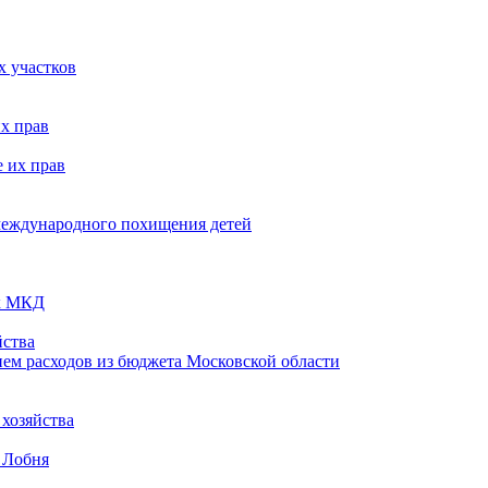
х участков
х прав
 их прав
 международного похищения детей
ых МКД
ства
ем расходов из бюджета Московской области
хозяйства
 Лобня