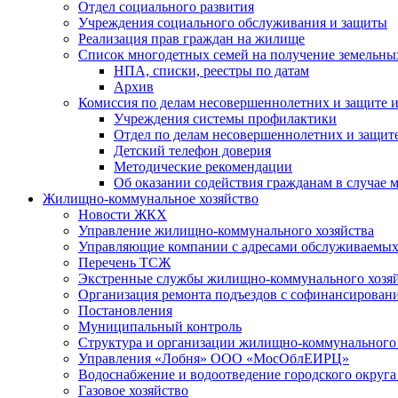
Отдел социального развития
Учреждения социального обслуживания и защиты
Реализация прав граждан на жилище
Список многодетных семей на получение земельны
НПА, списки, реестры по датам
Архив
Комиссия по делам несовершеннолетних и защите и
Учреждения системы профилактики
Отдел по делам несовершеннолетних и защите
Детский телефон доверия
Методические рекомендации
Об оказании содействия гражданам в случае
Жилищно-коммунальное хозяйство
Новости ЖКХ
Управление жилищно-коммунального хозяйства
Управляющие компании с адресами обслуживаем
Перечень ТСЖ
Экстренные службы жилищно-коммунального хозяй
Организация ремонта подъездов с софинансировани
Постановления
Муниципальный контроль
Структура и организации жилищно-коммунального 
Управления «Лобня» ООО «МосОблЕИРЦ»
Водоснабжение и водоотведение городского округа
Газовое хозяйство