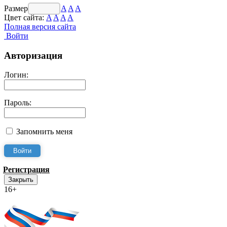
Размер шрифта:
A
A
A
Цвет сайта:
A
A
A
A
Полная версия сайта
Войти
Авторизация
Логин:
Пароль:
Запомнить меня
Регистрация
Закрыть
16+
Интернет-Приёмная