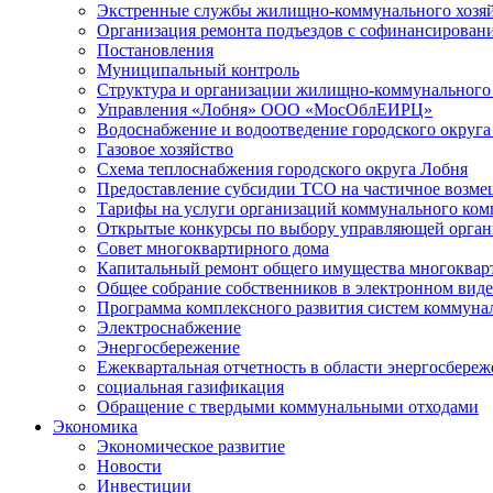
Экстренные службы жилищно-коммунального хозяй
Организация ремонта подъездов с софинансировани
Постановления
Муниципальный контроль
Структура и организации жилищно-коммунального 
Управления «Лобня» ООО «МосОблЕИРЦ»
Водоснабжение и водоотведение городского округа
Газовое хозяйство
Схема теплоснабжения городского округа Лобня
Предоставление субсидии ТСО на частичное возмещ
Тарифы на услуги организаций коммунального ком
Открытые конкурсы по выбору управляющей орган
Совет многоквартирного дома
Капитальный ремонт общего имущества многоквар
Общее собрание собственников в электронном виде
Программа комплексного развития систем коммуна
Электроснабжение
Энергосбережение
Ежеквартальная отчетность в области энергосбере
социальная газификация
Обращение с твердыми коммунальными отходами
Экономика
Экономическое развитие
Новости
Инвестиции