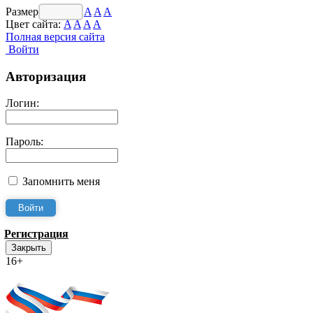
Размер шрифта:
A
A
A
Цвет сайта:
A
A
A
A
Полная версия сайта
Войти
Авторизация
Логин:
Пароль:
Запомнить меня
Регистрация
Закрыть
16+
Интернет-Приёмная