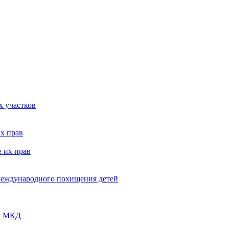
х участков
х прав
 их прав
 международного похищения детей
ых МКД