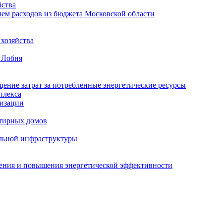
ства
ем расходов из бюджета Московской области
хозяйства
 Лобня
ение затрат за потребленные энергетические ресурсы
плекса
изации
тирных домов
льной инфраструктуры
жения и повышения энергетической эффективности