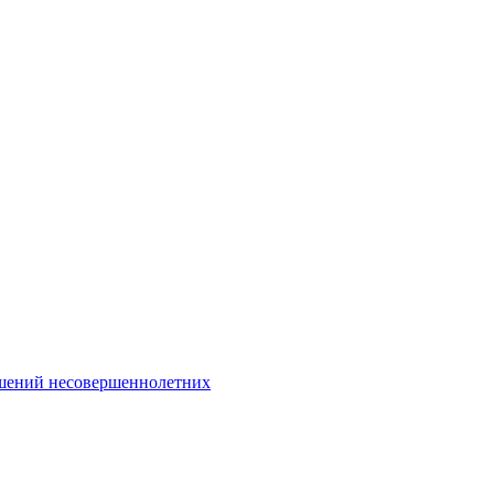
Интернет-Приёмная
шений несовершеннолетних