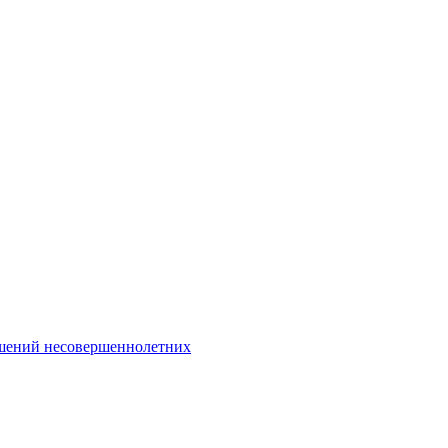
Интернет-Приёмная
шений несовершеннолетних