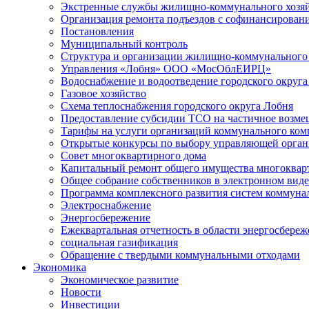
Экстренные службы жилищно-коммунального хозяй
Организация ремонта подъездов с софинансировани
Постановления
Муниципальный контроль
Структура и организации жилищно-коммунального 
Управления «Лобня» ООО «МосОблЕИРЦ»
Водоснабжение и водоотведение городского округа
Газовое хозяйство
Схема теплоснабжения городского округа Лобня
Предоставление субсидии ТСО на частичное возмещ
Тарифы на услуги организаций коммунального ком
Открытые конкурсы по выбору управляющей орган
Совет многоквартирного дома
Капитальный ремонт общего имущества многоквар
Общее собрание собственников в электронном виде
Программа комплексного развития систем коммуна
Электроснабжение
Энергосбережение
Ежеквартальная отчетность в области энергосбере
социальная газификация
Обращение с твердыми коммунальными отходами
Экономика
Экономическое развитие
Новости
Инвестиции