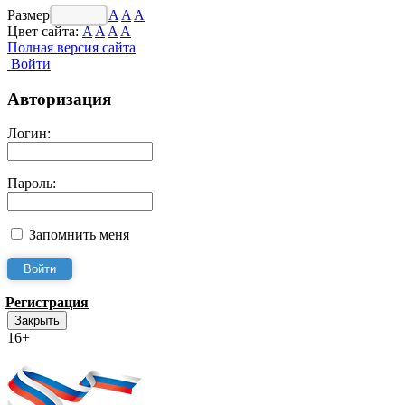
Размер шрифта:
A
A
A
Цвет сайта:
A
A
A
A
Полная версия сайта
Войти
Авторизация
Логин:
Пароль:
Запомнить меня
Регистрация
Закрыть
16+
Интернет-Приёмная