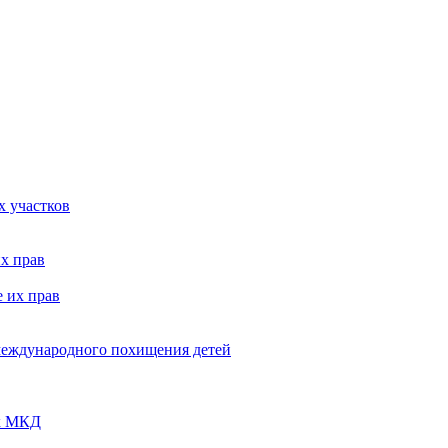
х участков
х прав
 их прав
 международного похищения детей
ых МКД