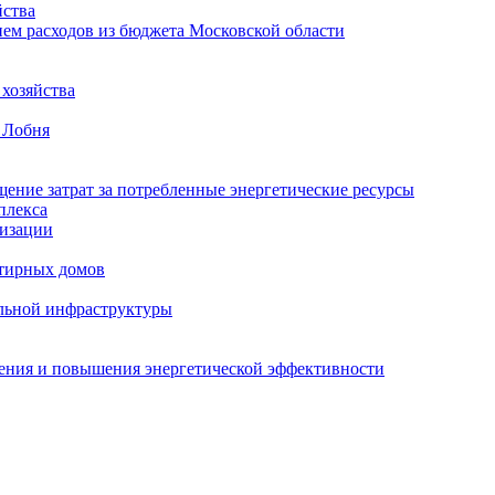
ства
ем расходов из бюджета Московской области
хозяйства
 Лобня
ение затрат за потребленные энергетические ресурсы
плекса
изации
тирных домов
льной инфраструктуры
жения и повышения энергетической эффективности