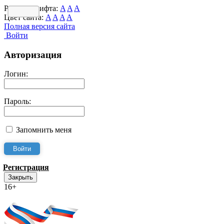
Размер шрифта:
A
A
A
Цвет сайта:
A
A
A
A
Полная версия сайта
Войти
Авторизация
Логин:
Пароль:
Запомнить меня
Регистрация
Закрыть
16+
Интернет-Приёмная