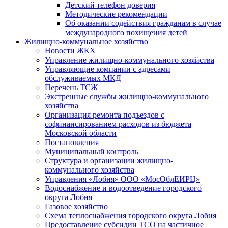
Детский телефон доверия
Методические рекомендации
Об оказании содействия гражданам в случае
международного похищения детей
Жилищно-коммунальное хозяйство
Новости ЖКХ
Управление жилищно-коммунального хозяйства
Управляющие компании с адресами
обслуживаемых МКД
Перечень ТСЖ
Экстренные службы жилищно-коммунального
хозяйства
Организация ремонта подъездов с
софинансированием расходов из бюджета
Московской области
Постановления
Муниципальный контроль
Структура и организации жилищно-
коммунального хозяйства
Управления «Лобня» ООО «МосОблЕИРЦ»
Водоснабжение и водоотведение городского
округа Лобня
Газовое хозяйство
Схема теплоснабжения городского округа Лобня
Предоставление субсидии ТСО на частичное