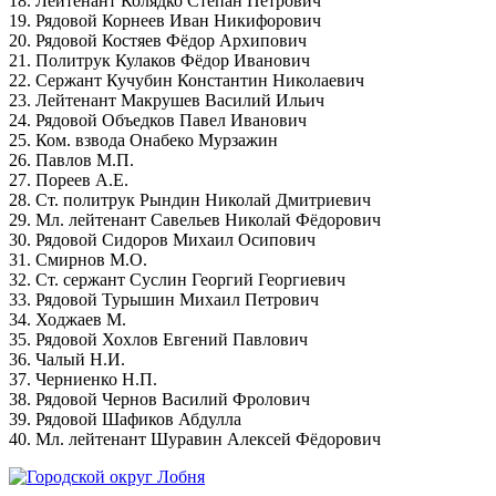
18. Лейтенант Колядко Степан Петрович
19. Рядовой Корнеев Иван Никифорович
20. Рядовой Костяев Фёдор Архипович
21. Политрук Кулаков Фёдор Иванович
22. Сержант Кучубин Константин Николаевич
23. Лейтенант Макрушев Василий Ильич
24. Рядовой Объедков Павел Иванович
25. Ком. взвода Онабеко Мурзажин
26. Павлов М.П.
27. Пореев А.Е.
28. Ст. политрук Рындин Николай Дмитриевич
29. Мл. лейтенант Савельев Николай Фёдорович
30. Рядовой Сидоров Михаил Осипович
31. Смирнов М.О.
32. Ст. сержант Суслин Георгий Георгиевич
33. Рядовой Турышин Михаил Петрович
34. Ходжаев М.
35. Рядовой Хохлов Евгений Павлович
36. Чалый Н.И.
37. Черниенко Н.П.
38. Рядовой Чернов Василий Фролович
39. Рядовой Шафиков Абдулла
40. Мл. лейтенант Шуравин Алексей Фёдорович