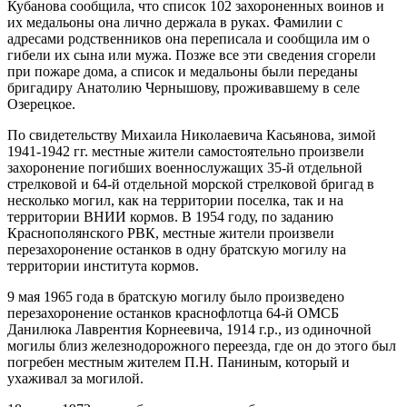
Кубанова сообщила, что список 102 захороненных воинов и
их медальоны она лично держала в руках. Фамилии с
адресами родственников она переписала и сообщила им о
гибели их сына или мужа. Позже все эти сведения сгорели
при пожаре дома, а список и медальоны были переданы
бригадиру Анатолию Чернышову, проживавшему в селе
Озерецкое.
По свидетельству Михаила Николаевича Касьянова, зимой
1941-1942 гг. местные жители самостоятельно произвели
захоронение погибших военнослужащих 35-й отдельной
стрелковой и 64-й отдельной морской стрелковой бригад в
несколько могил, как на территории поселка, так и на
территории ВНИИ кормов. В 1954 году, по заданию
Краснополянского РВК, местные жители произвели
перезахоронение останков в одну братскую могилу на
территории института кормов.
9 мая 1965 года в братскую могилу было произведено
перезахоронение останков краснофлотца 64-й ОМСБ
Данилюка Лаврентия Корнеевича, 1914 г.р., из одиночной
могилы близ железнодорожного переезда, где он до этого был
погребен местным жителем П.Н. Паниным, который и
ухаживал за могилой.