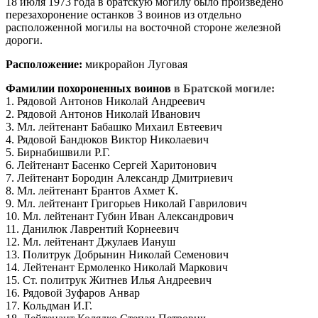
18 июля 1973 года в братскую могилу было произведено
перезахоронение останков 3 воинов из отдельно
расположенной могилы на восточной стороне железной
дороги.
Расположение:
микрорайон Луговая
Фамилии похороненных воинов
в Братской могиле:
1. Рядовой Антонов Николай Андреевич
2. Рядовой Антонов Николай Иванович
3. Мл. лейтенант Бабашко Михаил Евтеевич
4. Рядовой Бандюков Виктор Николаевич
5. Бирнабишвили Р.Г.
6. Лейтенант Басенко Сергей Харитонович
7. Лейтенант Бородин Александр Дмитриевич
8. Мл. лейтенант Брантов Ахмет К.
9. Мл. лейтенант Григорьев Николай Гаврилович
10. Мл. лейтенант Губин Иван Александрович
11. Данилюк Лаврентий Корнеевич
12. Мл. лейтенант Джулаев Иануш
13. Политрук Добрынин Николай Семенович
14. Лейтенант Ермоленко Николай Маркович
15. Ст. политрук Житнев Илья Андреевич
16. Рядовой Зуфаров Анвар
17. Кольдман И.Г.