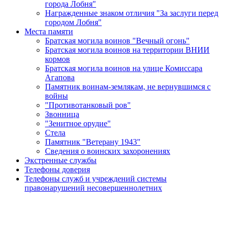
города Лобня"
Награжденные знаком отличия "За заслуги перед
городом Лобня"
Места памяти
Братская могила воинов "Вечный огонь"
Братская могила воинов на территории ВНИИ
кормов
Братская могила воинов на улице Комиссара
Агапова
Памятник воинам-землякам, не вернувшимся с
войны
"Противотанковый ров"
Звонница
"Зенитное орудие"
Cтела
Памятник "Ветерану 1943"
Сведения о воинских захоронениях
Экстренные службы
Телефоны доверия
Телефоны служб и учреждений системы
правонарушений несовершеннолетних