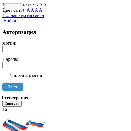
Размер шрифта:
A
A
A
Цвет сайта:
A
A
A
A
Полная версия сайта
Войти
Авторизация
Логин:
Пароль:
Запомнить меня
Регистрация
Закрыть
16+
Интернет-Приёмная