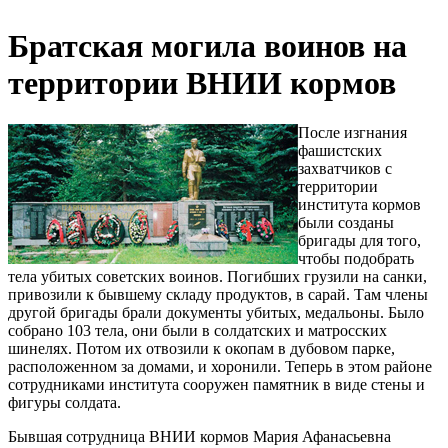
Братская могила воинов на
территории ВНИИ кормов
После изгнания
фашистских
захватчиков с
территории
института кормов
были созданы
бригады для того,
чтобы подобрать
тела убитых советских воинов. Погибших грузили на санки,
привозили к бывшему складу продуктов, в сарай. Там члены
другой бригады брали документы убитых, медальоны. Было
собрано 103 тела, они были в солдатских и матросских
шинелях. Потом их отвозили к окопам в дубовом парке,
расположенном за домами, и хоронили. Теперь в этом районе
сотрудниками института сооружен памятник в виде стены и
фигуры солдата.
Бывшая сотрудница ВНИИ кормов Мария Афанасьевна