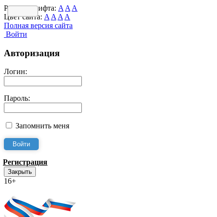
Размер шрифта:
A
A
A
Цвет сайта:
A
A
A
A
Полная версия сайта
Войти
Авторизация
Логин:
Пароль:
Запомнить меня
Регистрация
Закрыть
16+
Интернет-Приёмная