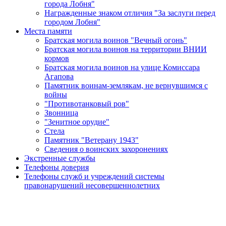
города Лобня"
Награжденные знаком отличия "За заслуги перед
городом Лобня"
Места памяти
Братская могила воинов "Вечный огонь"
Братская могила воинов на территории ВНИИ
кормов
Братская могила воинов на улице Комиссара
Агапова
Памятник воинам-землякам, не вернувшимся с
войны
"Противотанковый ров"
Звонница
"Зенитное орудие"
Cтела
Памятник "Ветерану 1943"
Сведения о воинских захоронениях
Экстренные службы
Телефоны доверия
Телефоны служб и учреждений системы
правонарушений несовершеннолетних