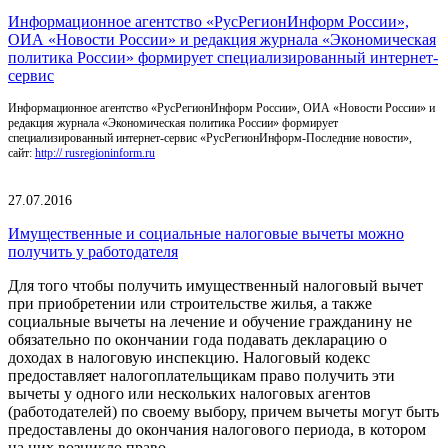
Информационное агентство «РусРегионИнформ России»,
ОИА «Новости России» и редакция журнала «Экономическая
политика России» формирует специализированный интернет-
сервис
Информационное агентство «РусРегионИнформ России», ОИА «Новости России» и
редакция журнала «Экономическая политика России» формирует
специализированный интернет-сервис «РусРегионИнформ-Последние новости»,
сайт:
http:// rusregioninform.ru
27.07.2016
Имущественные и социальные налоговые вычеты можно
получить у работодателя
Для того чтобы получить имущественный налоговый вычет
при приобретении или строительстве жилья, а также
социальные вычеты на лечение и обучение гражданину не
обязательно по окончании года подавать декларацию о
доходах в налоговую инспекцию. Налоговый кодекс
предоставляет налогоплательщикам право получить эти
вычеты у одного или нескольких налоговых агентов
(работодателей) по своему выбору, причем вычеты могут быть
предоставлены до окончания налогового периода, в котором
на них возникло право.