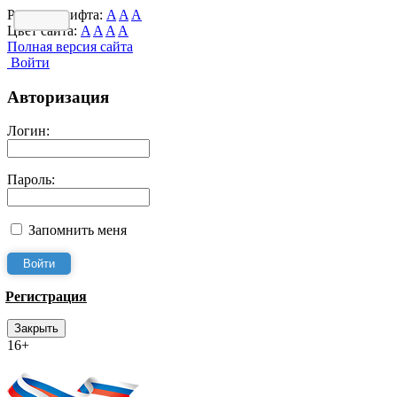
Размер шрифта:
A
A
A
Цвет сайта:
A
A
A
A
Полная версия сайта
Войти
Авторизация
Логин:
Пароль:
Запомнить меня
Регистрация
Закрыть
16+
Интернет-Приёмная