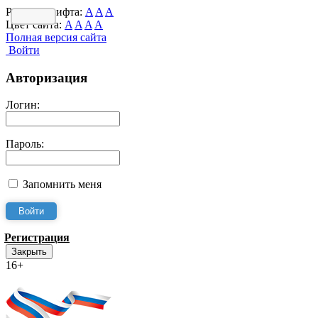
Размер шрифта:
A
A
A
Цвет сайта:
A
A
A
A
Полная версия сайта
Войти
Авторизация
Логин:
Пароль:
Запомнить меня
Регистрация
Закрыть
16+
Интернет-Приёмная