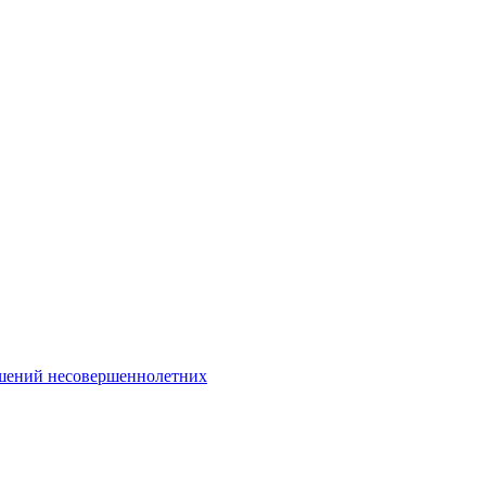
Интернет-Приёмная
шений несовершеннолетних