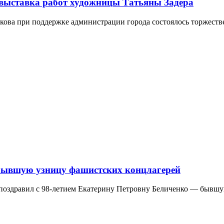
ь выставка работ художницы Татьяны Задёра
кова при поддержке администрации города состоялось торжеств
 бывшую узницу фашистских концлагерей
 поздравил с 98-летием Екатерину Петровну Беличенко — бывш