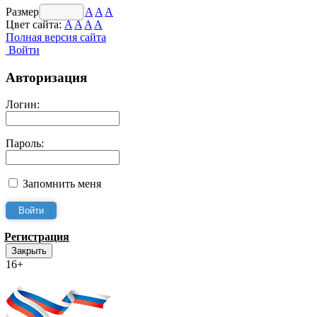
Размер шрифта:
A
A
A
Цвет сайта:
A
A
A
A
Полная версия сайта
Войти
Авторизация
Логин:
Пароль:
Запомнить меня
Регистрация
Закрыть
16+
Интернет-Приёмная