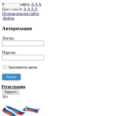
Размер шрифта:
A
A
A
Цвет сайта:
A
A
A
A
Полная версия сайта
Войти
Авторизация
Логин:
Пароль:
Запомнить меня
Регистрация
Закрыть
16+
Интернет-Приёмная