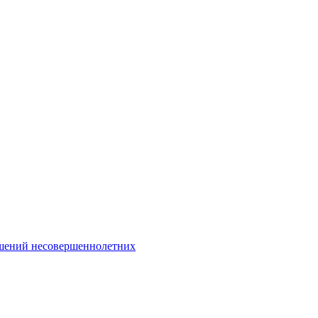
Интернет-Приёмная
шений несовершеннолетних