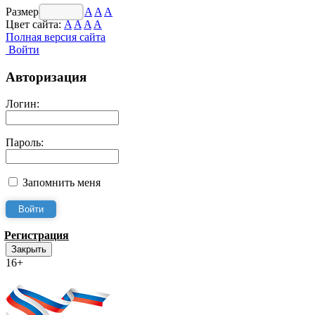
Размер шрифта:
A
A
A
Цвет сайта:
A
A
A
A
Полная версия сайта
Войти
Авторизация
Логин:
Пароль:
Запомнить меня
Регистрация
Закрыть
16+
Интернет-Приёмная