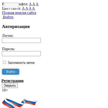
Размер шрифта:
A
A
A
Цвет сайта:
A
A
A
A
Полная версия сайта
Войти
Авторизация
Логин:
Пароль:
Запомнить меня
Регистрация
Закрыть
16+
Интернет-Приёмная