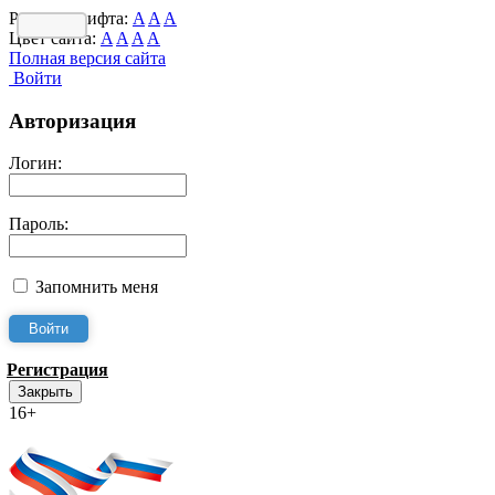
Размер шрифта:
A
A
A
Цвет сайта:
A
A
A
A
Полная версия сайта
Войти
Авторизация
Логин:
Пароль:
Запомнить меня
Регистрация
Закрыть
16+
Интернет-Приёмная