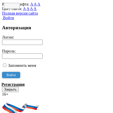
Размер шрифта:
A
A
A
Цвет сайта:
A
A
A
A
Полная версия сайта
Войти
Авторизация
Логин:
Пароль:
Запомнить меня
Регистрация
Закрыть
16+
Интернет-Приёмная