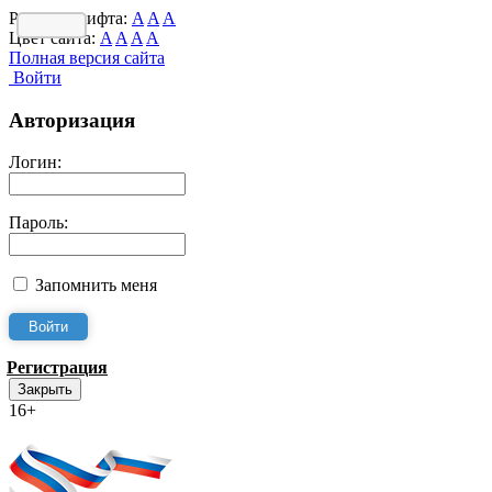
Размер шрифта:
A
A
A
Цвет сайта:
A
A
A
A
Полная версия сайта
Войти
Авторизация
Логин:
Пароль:
Запомнить меня
Регистрация
Закрыть
16+
Интернет-Приёмная