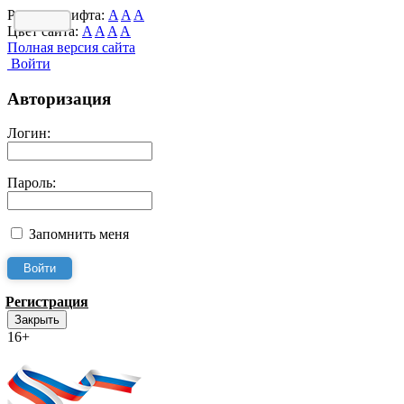
Размер шрифта:
A
A
A
Цвет сайта:
A
A
A
A
Полная версия сайта
Войти
Авторизация
Логин:
Пароль:
Запомнить меня
Регистрация
Закрыть
16+
Интернет-Приёмная