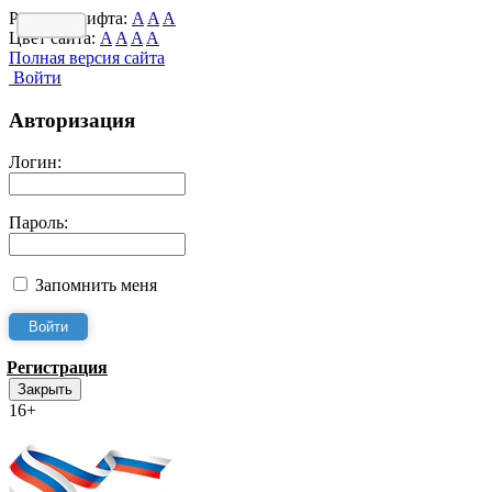
Размер шрифта:
A
A
A
Цвет сайта:
A
A
A
A
Полная версия сайта
Войти
Авторизация
Логин:
Пароль:
Запомнить меня
Регистрация
Закрыть
16+
Интернет-Приёмная