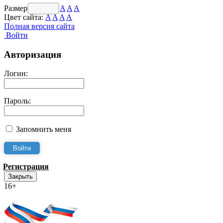
Размер шрифта:
A
A
A
Цвет сайта:
A
A
A
A
Полная версия сайта
Войти
Авторизация
Логин:
Пароль:
Запомнить меня
Регистрация
Закрыть
16+
Интернет-Приёмная