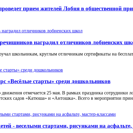
 проведет прием жителей Лобня в общественной пр
Гречишников наградил отличников лобненских шк
 вручал школьникам, круглым отличникам сертификаты на беспла
рс «Весёлые старты» среди дошкольников
движения отмечается 25 мая. В рамках праздника сотрудники л
етских садов «Катюша» и «Антошка». Всего в мероприятии приня
тей - веселыми стартами, рисунками на асфальте,