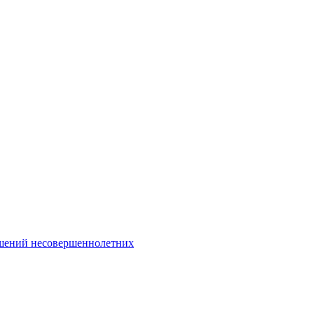
Интернет-Приёмная
шений несовершеннолетних