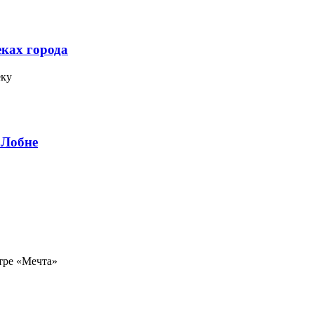
еках города
еку
 Лобне
тре «Мечта»