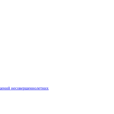
Интернет-Приёмная
шений несовершеннолетних