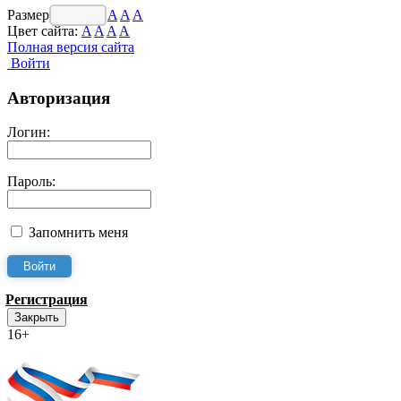
Размер шрифта:
A
A
A
Цвет сайта:
A
A
A
A
Полная версия сайта
Войти
Авторизация
Логин:
Пароль:
Запомнить меня
Регистрация
Закрыть
16+
Интернет-Приёмная