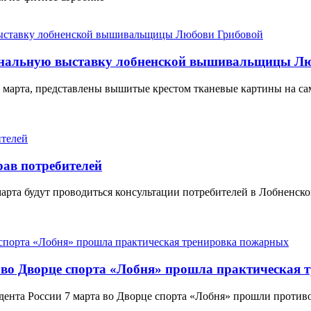
сональную выставку лобненской вышивальщицы Л
марта, представлены вышитые крестом тканевые картины на са
рав потребителей
марта будут проводиться консультации потребителей в Лобненск
е во Дворце спорта «Лобня» прошла практическая
идента России 7 марта во Дворце спорта «Лобня» прошли проти