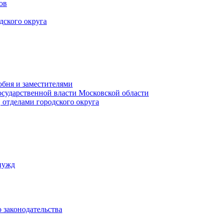
ов
дского округа
обня и заместителями
осударственной власти Московской области
 отделами городского округа
нужд
 законодательства