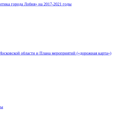
тика города Лобня» на 2017-2021 годы
осковской области и Плана мероприятий («дорожная карта»)
ды