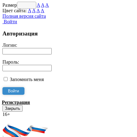
Размер шрифта:
A
A
A
Цвет сайта:
A
A
A
A
Полная версия сайта
Войти
Авторизация
Логин:
Пароль:
Запомнить меня
Регистрация
Закрыть
16+
Интернет-Приёмная