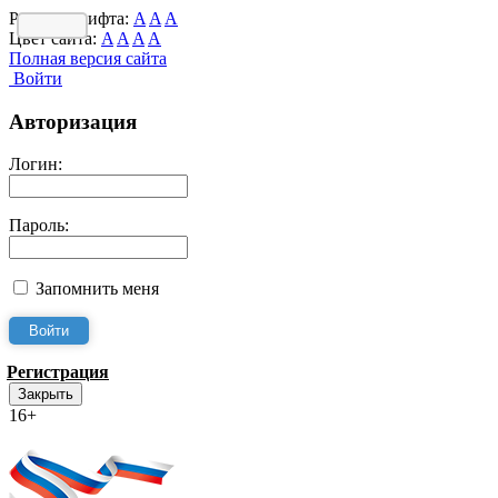
Размер шрифта:
A
A
A
Цвет сайта:
A
A
A
A
Полная версия сайта
Войти
Авторизация
Логин:
Пароль:
Запомнить меня
Регистрация
Закрыть
16+
Интернет-Приёмная