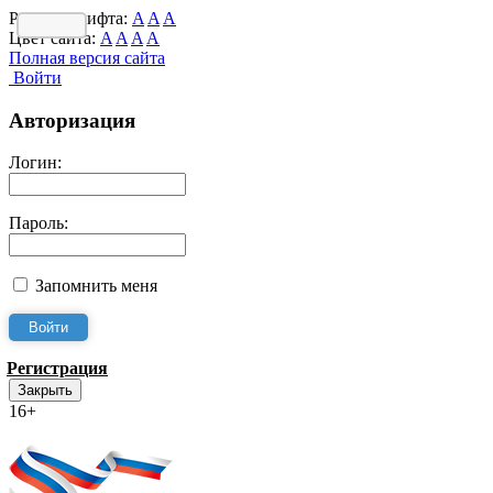
Размер шрифта:
A
A
A
Цвет сайта:
A
A
A
A
Полная версия сайта
Войти
Авторизация
Логин:
Пароль:
Запомнить меня
Регистрация
Закрыть
16+
Интернет-Приёмная