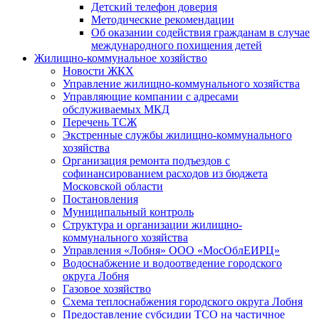
Детский телефон доверия
Методические рекомендации
Об оказании содействия гражданам в случае
международного похищения детей
Жилищно-коммунальное хозяйство
Новости ЖКХ
Управление жилищно-коммунального хозяйства
Управляющие компании с адресами
обслуживаемых МКД
Перечень ТСЖ
Экстренные службы жилищно-коммунального
хозяйства
Организация ремонта подъездов с
софинансированием расходов из бюджета
Московской области
Постановления
Муниципальный контроль
Структура и организации жилищно-
коммунального хозяйства
Управления «Лобня» ООО «МосОблЕИРЦ»
Водоснабжение и водоотведение городского
округа Лобня
Газовое хозяйство
Схема теплоснабжения городского округа Лобня
Предоставление субсидии ТСО на частичное