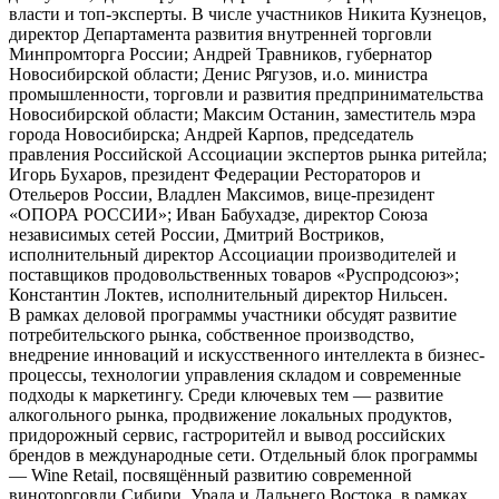
власти и топ-эксперты. В числе участников Никита Кузнецов,
директор Департамента развития внутренней торговли
Минпромторга России; Андрей Травников, губернатор
Новосибирской области; Денис Рягузов, и.о. министра
промышленности, торговли и развития предпринимательства
Новосибирской области; Максим Останин, заместитель мэра
города Новосибирска; Андрей Карпов, председатель
правления Российской Ассоциации экспертов рынка ритейла;
Игорь Бухаров, президент Федерации Рестораторов и
Отельеров России, Владлен Максимов, вице-президент
«ОПОРА РОССИИ»; Иван Бабухадзе, директор Союза
независимых сетей России, Дмитрий Востриков,
исполнительный директор Ассоциации производителей и
поставщиков продовольственных товаров «Руспродсоюз»;
Константин Локтев, исполнительный директор Нильсен.
В рамках деловой программы участники обсудят развитие
потребительского рынка, собственное производство,
внедрение инноваций и искусственного интеллекта в бизнес-
процессы, технологии управления складом и современные
подходы к маркетингу. Среди ключевых тем — развитие
алкогольного рынка, продвижение локальных продуктов,
придорожный сервис, гастроритейл и вывод российских
брендов в международные сети. Отдельный блок программы
— Wine Retail, посвящённый развитию современной
виноторговли Сибири, Урала и Дальнего Востока, в рамках