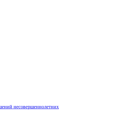
Интернет-Приёмная
шений несовершеннолетних