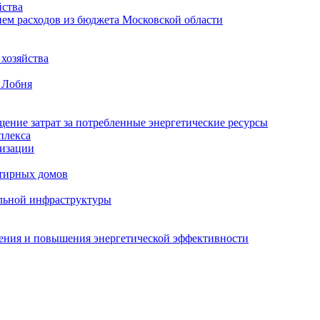
ства
ем расходов из бюджета Московской области
хозяйства
 Лобня
ение затрат за потребленные энергетические ресурсы
плекса
изации
тирных домов
льной инфраструктуры
жения и повышения энергетической эффективности