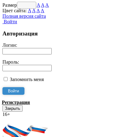
Размер шрифта:
A
A
A
Цвет сайта:
A
A
A
A
Полная версия сайта
Войти
Авторизация
Логин:
Пароль:
Запомнить меня
Регистрация
Закрыть
16+
Интернет-Приёмная