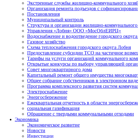
Экстренные службы жилищно-коммунального хозяй
Организация ремонта подъездов с софинансировани
Постановления
Муниципальный контроль
Структура и организации жилищно-коммунального 
Управления «Лобня» ООО «МосОблЕИРЦ»
Водоснабжение и водоотведение городского округа
Газовое хозяйство
Схема теплоснабжения городского округа Лобня
Предоставление субсидии ТСО на частичное возмещ
Тарифы на услуги организаций коммунального ком
Открытые конкурсы по выбору управляющей орган
Совет многоквартирного дома
Капитальный ремонт общего имущества многоквар
Общее собрание собственников в электронном виде
Программа комплексного развития систем коммуна
Электроснабжение
Энергосбережение
Ежеквартальная отчетность в области энергосбере
социальная газификация
Обращение с твердыми коммунальными отходами
Экономика
Экономическое развитие
Новости
Инвестиции