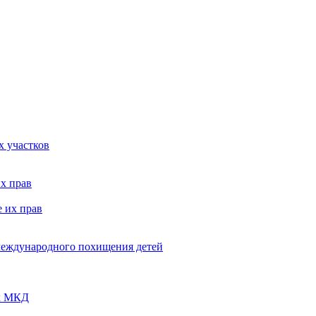
х участков
х прав
 их прав
 международного похищения детей
ых МКД