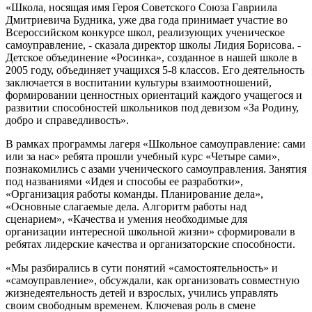
«Школа, носящая имя Героя Советского Союза Гавриила
Дмитриевича Будника, уже два года принимает участие во
Всероссийском конкурсе школ, реализующих ученическое
самоуправление, - сказала директор школы Лидия Борисова. -
Детское объединение «Росинка», созданное в нашей школе в
2005 году, объединяет учащихся 5-8 классов. Его деятельность
заключается в воспитании культуры взаимоотношений,
формировании ценностных ориентаций каждого учащегося и
развитии способностей школьников под девизом «За Родину,
добро и справедливость».
В рамках программы лагеря «Школьное самоуправление: сами
или за нас» ребята прошли учебный курс «Четыре сами»,
познакомились с азами ученического самоуправления. Занятия
под названиями «Идея и способы ее разработки»,
«Организация работы команды. Планирование дела»,
«Основные слагаемые дела. Алгоритм работы над
сценарием», «Качества и умения необходимые для
организации интересной школьной жизни» сформировали в
ребятах лидерские качества и организаторские способности.
«Мы разбирались в сути понятий «самостоятельность» и
«самоуправление», обсуждали, как организовать совместную
жизнедеятельность детей и взрослых, учились управлять
своим свободным временем. Ключевая роль в смене