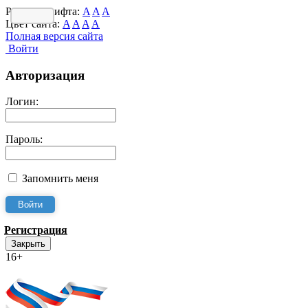
Размер шрифта:
A
A
A
Цвет сайта:
A
A
A
A
Полная версия сайта
Войти
Авторизация
Логин:
Пароль:
Запомнить меня
Регистрация
Закрыть
16+
Интернет-Приёмная