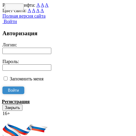
Размер шрифта:
A
A
A
Цвет сайта:
A
A
A
A
Полная версия сайта
Войти
Авторизация
Логин:
Пароль:
Запомнить меня
Регистрация
Закрыть
16+
Интернет-Приёмная