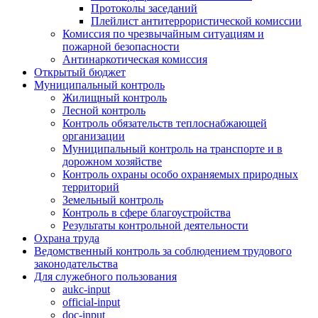
Протоколы заседаний
Плейлист антитеррористической комиссии
Комиссия по чрезвычайным ситуациям и
пожарной безопасности
Антинаркотическая комиссия
Открытый бюджет
Муниципальный контроль
Жилищный контроль
Лесной контроль
Контроль обязательств теплоснабжающей
организации
Муниципальный контроль на транспорте и в
дорожном хозяйстве
Контроль охраны особо охраняемых природных
территорий
Земельный контроль
Контроль в сфере благоустройства
Результаты контрольной деятельности
Охрана труда
Ведомственный контроль за соблюдением трудового
законодательства
Для служебного пользования
aukc-input
official-input
doc-input