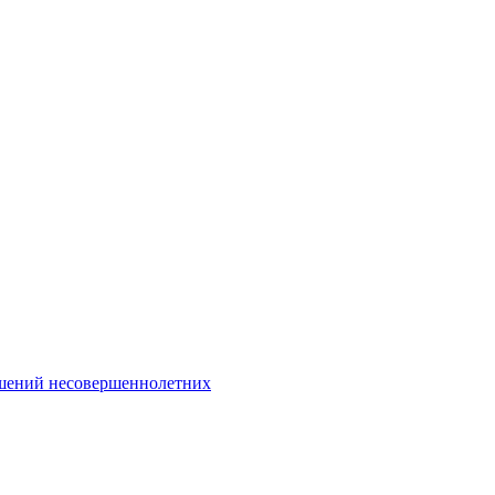
Интернет-Приёмная
шений несовершеннолетних