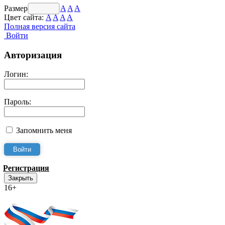
Размер шрифта:
A
A
A
Цвет сайта:
A
A
A
A
Полная версия сайта
Войти
Авторизация
Логин:
Пароль:
Запомнить меня
Регистрация
Закрыть
16+
Интернет-Приёмная