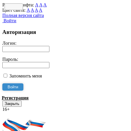
Размер шрифта:
A
A
A
Цвет сайта:
A
A
A
A
Полная версия сайта
Войти
Авторизация
Логин:
Пароль:
Запомнить меня
Регистрация
Закрыть
16+
Интернет-Приёмная