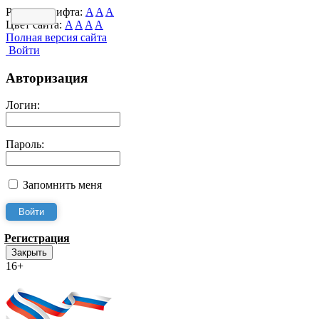
Размер шрифта:
A
A
A
Цвет сайта:
A
A
A
A
Полная версия сайта
Войти
Авторизация
Логин:
Пароль:
Запомнить меня
Регистрация
Закрыть
16+
Интернет-Приёмная