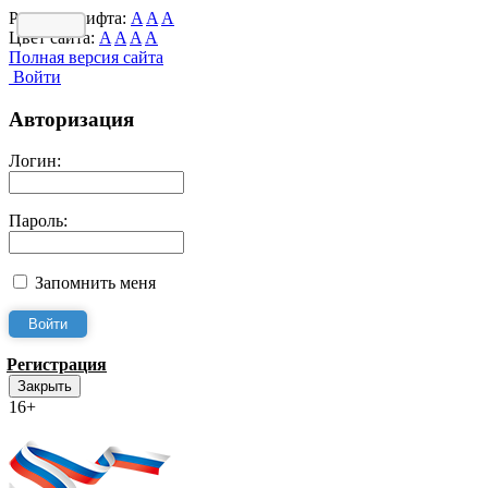
Размер шрифта:
A
A
A
Цвет сайта:
A
A
A
A
Полная версия сайта
Войти
Авторизация
Логин:
Пароль:
Запомнить меня
Регистрация
Закрыть
16+
Интернет-Приёмная