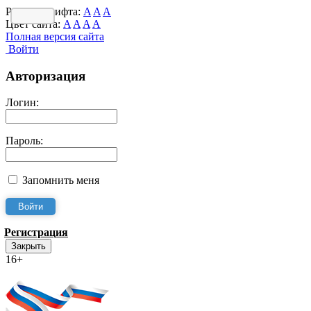
Размер шрифта:
A
A
A
Цвет сайта:
A
A
A
A
Полная версия сайта
Войти
Авторизация
Логин:
Пароль:
Запомнить меня
Регистрация
Закрыть
16+
Интернет-Приёмная