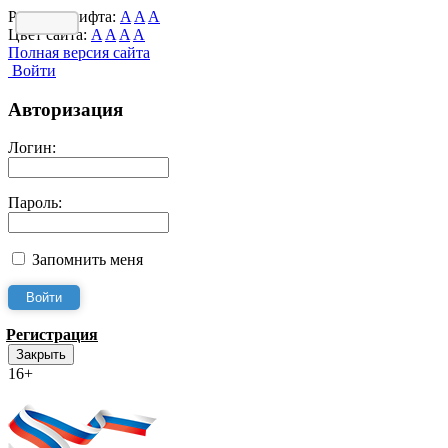
Размер шрифта:
A
A
A
Цвет сайта:
A
A
A
A
Полная версия сайта
Войти
Авторизация
Логин:
Пароль:
Запомнить меня
Регистрация
Закрыть
16+
Интернет-Приёмная