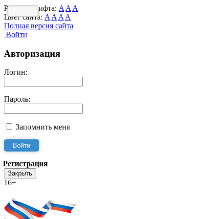
Размер шрифта:
A
A
A
Цвет сайта:
A
A
A
A
Полная версия сайта
Войти
Авторизация
Логин:
Пароль:
Запомнить меня
Регистрация
Закрыть
16+
Интернет-Приёмная